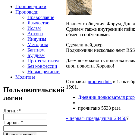
Проповедники
Проповеди
Православие
Язычество
Начнем с общения. Форум, Днев
Ислам
Сделаем также внутренний пейд
Ангора
обмена сообчениями.
Индуизм
Методизм
Сделали пейджер.
Баптизм
Подключили несколько лент RSS
Буддизм
Даем возможность пользователя
Протестантизм
свои новости. Хорошо!
Без конфессии
Новые религии
Молитвы
Отправил
propovednik
в 1. октябр
15:01.
Пользовательский
логин
Дневник пользователя prop
прочитано 5533 раза
Логин:
*
« первая
‹ предыдущая
1
2
3
4
5
6
7
Пароль:
*